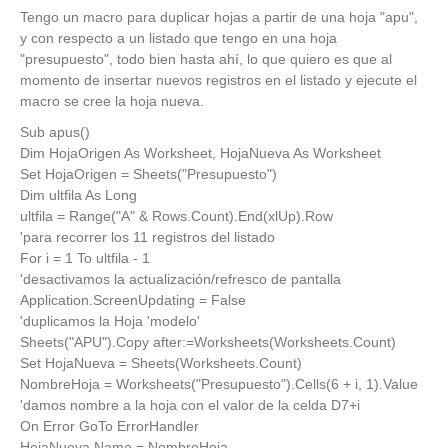
Tengo un macro para duplicar hojas a partir de una hoja "apu",
y con respecto a un listado que tengo en una hoja
"presupuesto", todo bien hasta ahí, lo que quiero es que al
momento de insertar nuevos registros en el listado y ejecute el
macro se cree la hoja nueva.
Sub apus()
Dim HojaOrigen As Worksheet, HojaNueva As Worksheet
Set HojaOrigen = Sheets("Presupuesto")
Dim ultfila As Long
ultfila = Range("A" & Rows.Count).End(xlUp).Row
'para recorrer los 11 registros del listado
For i = 1 To ultfila - 1
'desactivamos la actualización/refresco de pantalla
Application.ScreenUpdating = False
'duplicamos la Hoja 'modelo'
Sheets("APU").Copy after:=Worksheets(Worksheets.Count)
Set HojaNueva = Sheets(Worksheets.Count)
NombreHoja = Worksheets("Presupuesto").Cells(6 + i, 1).Value
'damos nombre a la hoja con el valor de la celda D7+i
On Error GoTo ErrorHandler
HojaNueva.Name = NombreHoja