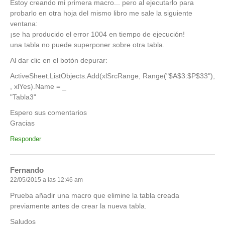
Estoy creando mi primera macro... pero al ejecutarlo para
probarlo en otra hoja del mismo libro me sale la siguiente
ventana:
¡se ha producido el error 1004 en tiempo de ejecución!
una tabla no puede superponer sobre otra tabla.
Al dar clic en el botón depurar:
ActiveSheet.ListObjects.Add(xlSrcRange, Range("$A$3:$P$33"),
, xlYes).Name = _
"Tabla3"
Espero sus comentarios
Gracias
Responder
Fernando
22/05/2015 a las 12:46 am
Prueba añadir una macro que elimine la tabla creada
previamente antes de crear la nueva tabla.
Saludos