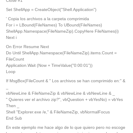
Close #1
Set ShellApp = CreateObject("Shell.Application")
' Copia los archivos a la carpeta comprimida
For i = LBound(FileNames) To UBound(FileNames)
ShellApp.Namespace(FileNameZip).CopyHere FileNames(i)
Next i
On Error Resume Next
Do Until ShellApp.Namespace(FileNameZip).items.Count =
FileCount
Application.Wait (Now + TimeValue("0:00:01"))
Loop
If MsgBox(FileCount & " Los archivos se han comprimido en:" &
_
vbNewLine & FileNameZip & vbNewLine & vbNewLine & _
" Quieres ver el archivo zip?", vbQuestion + vbYesNo) = vbYes
Then _
Shell "Explorer.exe /e," & FileNameZip, vbNormalFocus
End Sub
En este ejemplo me hace algo de lo que quiero pero no escoge