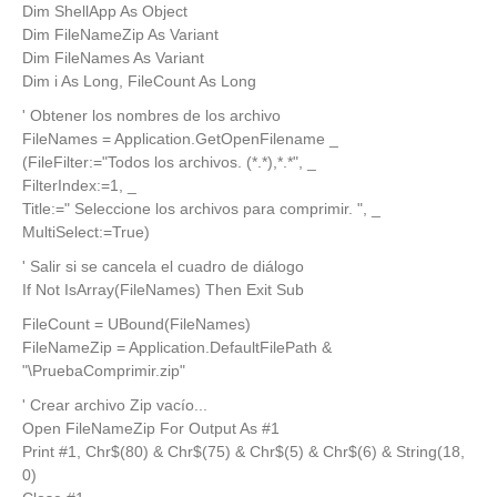
Dim ShellApp As Object
Dim FileNameZip As Variant
Dim FileNames As Variant
Dim i As Long, FileCount As Long
' Obtener los nombres de los archivo
FileNames = Application.GetOpenFilename _
(FileFilter:="Todos los archivos. (*.*),*.*", _
FilterIndex:=1, _
Title:=" Seleccione los archivos para comprimir. ", _
MultiSelect:=True)
' Salir si se cancela el cuadro de diálogo
If Not IsArray(FileNames) Then Exit Sub
FileCount = UBound(FileNames)
FileNameZip = Application.DefaultFilePath &
"\PruebaComprimir.zip"
' Crear archivo Zip vacío...
Open FileNameZip For Output As #1
Print #1, Chr$(80) & Chr$(75) & Chr$(5) & Chr$(6) & String(18,
0)