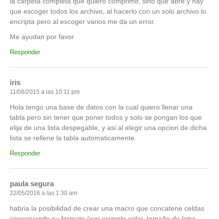
la carpeta completa que quiero comprimir, sino que abre y hay
que escoger todos los archivo, al hacerlo con un solo archivo lo
encripta pero al escoger varios me da un error.
Me ayudan por favor
Responder
iris
11/08/2015 a las 10:11 pm
Hola tengo una base de datos con la cual quiero llenar una
tabla pero sin tener que poner todos y solo se pongan los que
elija de una lista despegable, y asi al elegir una opcion de dicha
lista se rellene la tabla automaticamente.
Responder
paula segura
22/05/2016 a las 1:30 am
habria la posibilidad de crear una macro que concatene celdas
conservando su formato (por ejemplo color, tamaño de letra,