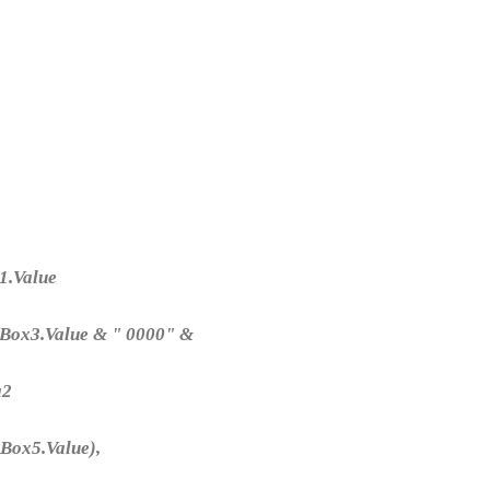
1.Value
tBox3.Value & " 0000" &
a2
Box5.Value),