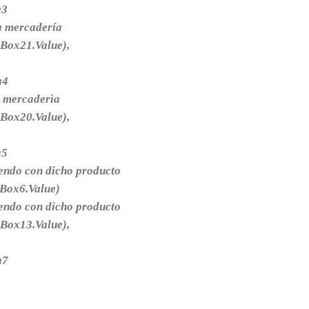
a3
la mercadería
Box21.Value),
a4
a mercaderìa
Box20.Value),
a5
iendo con dicho producto
tBox6.Value)
iendo con dicho producto
Box13.Value),
a7