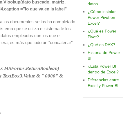
n.Vlookup(dato buscado, matriz,
datos
4.caption ="lo que va en la label"
¿Cómo instalar
Power Pivot en
a los documentos se los ha completado
Excel?
istema que se utiliza el sistema te los
¿Qué es Power
datos empleados con los que el
Pivot?
anera, es más que todo un "concatenar"
¿Qué es DAX?
Historia de Power
BI
¿Está Power BI
 As MSForms.ReturnBoolean)
dentro de Excel?
& TextBox3.Value & " 0000" &
Diferencias entre
Excel y Power BI
o