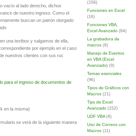
(156)
o vacío al lado derecho, dichos
Funciones en Excel
 avance de nuestro ingreso. Como el
(16)
nternamente buscan un patrón otorgado
Funciones VBA,
gado
Excel Avanzado
(84)
La grabadora de
en una textbox y salgamos de ella,
macros
(8)
 correspondiente por ejemplo en el caso
Manejo de Eventos
de nuestros clientes con sus ruc
en VBA (Excel
Avanzado)
(9)
Temas esenciales
(96)
Tipos de Gráficos con
Macros
(21)
Tips de Excel
Avanzado
(152)
ck en la misma)
UDF VBA
(8)
formulario se verá de la siguiente manera
Uso de Correos con
Macros
(11)