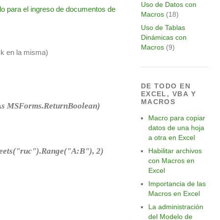
Uso de Datos con
Macros
(18)
Uso de Tablas
Dinámicas con
Macros
(9)
ck en la misma)
DE TODO EN
EXCEL, VBA Y
MACROS
 As MSForms.ReturnBoolean)
Macro para copiar
datos de una hoja
a otra en Excel
ets("ruc").Range("A:B"), 2)
Habilitar archivos
con Macros en
Excel
Importancia de las
Macros en Excel
La administración
del Modelo de