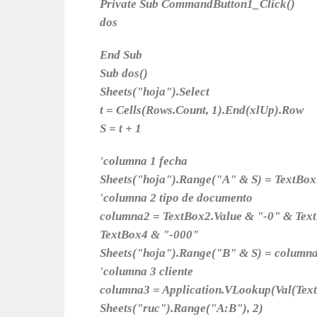
Private Sub CommandButton1_Click()
dos
End Sub
Sub dos()
Sheets("hoja").Select
t = Cells(Rows.Count, 1).End(xlUp).Row
S = t + 1
'columna 1 fecha
Sheets("hoja").Range("A" & S) = TextBox
'columna 2 tipo de documento
columna2 = TextBox2.Value & "-0" & Tex
TextBox4 & "-000"
Sheets("hoja").Range("B" & S) = column
'columna 3 cliente
columna3 = Application.VLookup(Val(Text
Sheets("ruc").Range("A:B"), 2)