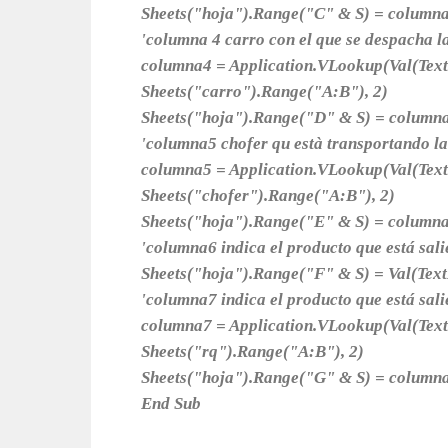
Sheets("hoja").Range("C" & S) = column
'columna 4 carro con el que se despacha 
columna4 = Application.VLookup(Val(Text
Sheets("carro").Range("A:B"), 2)
Sheets("hoja").Range("D" & S) = column
'columna5 chofer qu està transportando l
columna5 = Application.VLookup(Val(Text
Sheets("chofer").Range("A:B"), 2)
Sheets("hoja").Range("E" & S) = column
'columna6 indica el producto que está sal
Sheets("hoja").Range("F" & S) = Val(Tex
'columna7 indica el producto que está sal
columna7 = Application.VLookup(Val(Text
Sheets("rq").Range("A:B"), 2)
Sheets("hoja").Range("G" & S) = column
End Sub