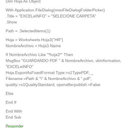
Dim Hoja As Object
With Application.FileDialog(msoFileDialogFolderPicker)
.Title = "EXCELeINFO" = "SELECIONE CARPETA"
.Show
Path = .SelectedItems(1)
Hoja = Worksheets.Hoja3("HR")
NombreArchivo = Hoja3.Name
If NombreArchivo Like "*hoja3*" Then
MsgBox "GUARDANDO PDF " & NombreArchivo, vbInformation,
"EXCELeINFO"
Hoja.ExportAsFixedFormat Type:=x1TypePDF, _
Filename:=Path & "\" & NombreArchivo & ".pdf",
quality:=x1QualityStandard, openafterpublish:=False
Else
End If
End With
End Sub
Responder