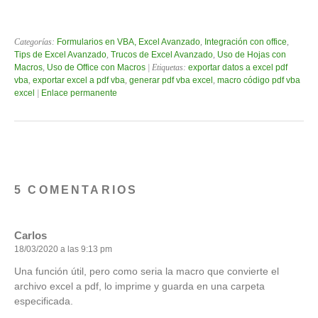
Categorías:
Formularios en VBA, Excel Avanzado
,
Integración con office
,
Tips de Excel Avanzado
,
Trucos de Excel Avanzado
,
Uso de Hojas con
Macros
,
Uso de Office con Macros
| Etiquetas:
exportar datos a excel pdf
vba
,
exportar excel a pdf vba
,
generar pdf vba excel
,
macro código pdf vba
excel
|
Enlace permanente
5 COMENTARIOS
Carlos
18/03/2020 a las 9:13 pm
Una función útil, pero como seria la macro que convierte el
archivo excel a pdf, lo imprime y guarda en una carpeta
especificada.