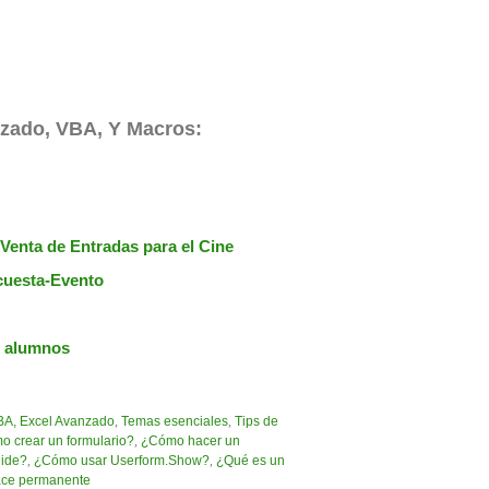
nzado, VBA, Y Macros:
Venta de Entradas para el Cine
ncuesta-Evento
e alumnos
BA, Excel Avanzado
,
Temas esenciales
,
Tips de
 crear un formulario?
,
¿Cómo hacer un
ide?
,
¿Cómo usar Userform.Show?
,
¿Qué es un
ace permanente