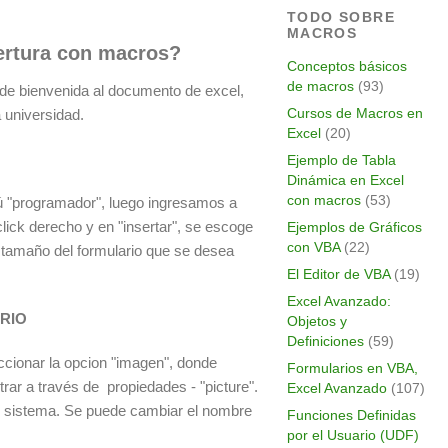
TODO SOBRE
MACROS
ertura con macros?
Conceptos básicos
de macros
(93)
io de bienvenida al documento de excel,
Cursos de Macros en
a universidad.
Excel
(20)
Ejemplo de Tabla
Dinámica en Excel
con macros
(53)
nú "programador", luego ingresamos a
click derecho y en "insertar", se escoge
Ejemplos de Gráficos
con VBA
(22)
l tamaño del formulario que se desea
El Editor de VBA
(19)
Excel Avanzado:
ARIO
Objetos y
Definiciones
(59)
eccionar la opcion "imagen", donde
Formularios en VBA,
r a través de propiedades - "picture".
Excel Avanzado
(107)
l sistema. Se puede cambiar el nombre
Funciones Definidas
por el Usuario (UDF)