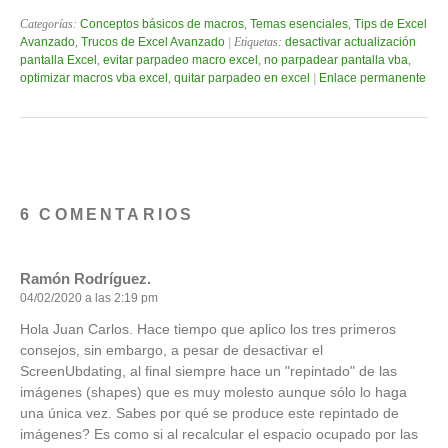
Categorías:
Conceptos básicos de macros
,
Temas esenciales
,
Tips de Excel
Avanzado
,
Trucos de Excel Avanzado
| Etiquetas:
desactivar actualización
pantalla Excel
,
evitar parpadeo macro excel
,
no parpadear pantalla vba
,
optimizar macros vba excel
,
quitar parpadeo en excel
|
Enlace permanente
6 COMENTARIOS
Ramón Rodríguez.
04/02/2020 a las 2:19 pm
Hola Juan Carlos. Hace tiempo que aplico los tres primeros
consejos, sin embargo, a pesar de desactivar el
ScreenUbdating, al final siempre hace un "repintado" de las
imágenes (shapes) que es muy molesto aunque sólo lo haga
una única vez. Sabes por qué se produce este repintado de
imágenes? Es como si al recalcular el espacio ocupado por las