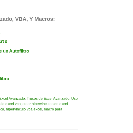
nzado, VBA, Y Macros:
a
BOX
 un Autofiltro
libro
 Excel Avanzado
,
Trucos de Excel Avanzado
,
Uso
ulo excel vba
,
crear hipervinculos en excel
ica
,
hipervinculo vba excel
,
macro para