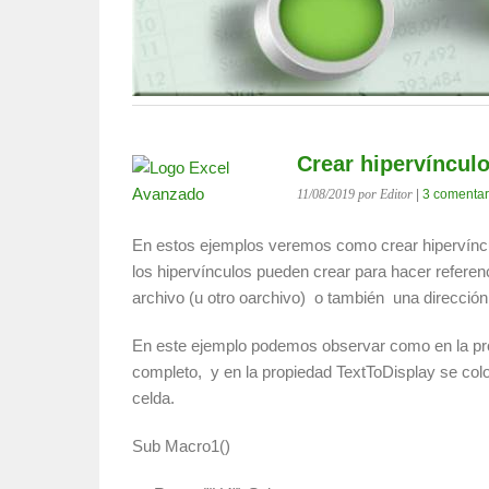
Crear hipervíncul
11/08/2019
por Editor
|
3 comentar
En estos ejemplos veremos como crear hipervín
los hipervínculos pueden crear para hacer refere
archivo (u otro oarchivo) o también una dirección
En este ejemplo podemos observar como en la pr
completo, y en la propiedad TextToDisplay se col
celda.
Sub Macro1()