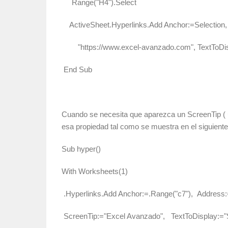
Range("H4").Select
ActiveSheet.Hyperlinks.Add Anchor:=Selection,
"https://www.excel-avanzado.com", TextToDis
End Sub
Cuando se necesita que aparezca un ScreenTip ( 
esa propiedad tal como se muestra en el siguiente
Sub hyper()
With Worksheets(1)
.Hyperlinks.Add Anchor:=.Range("c7"), Address:
ScreenTip:="Excel Avanzado", TextToDisplay:="S