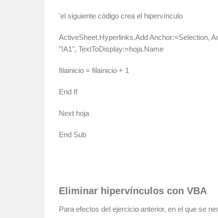
'el siguiente código crea el hipervínculo
ActiveSheet.Hyperlinks.Add Anchor:=Selection, 
"!A1", TextToDisplay:=hoja.Name
filainicio = filainicio + 1
End If
Next hoja
End Sub
Eliminar hipervínculos con VBA
Para efectos del ejercicio anterior, en el que se ne