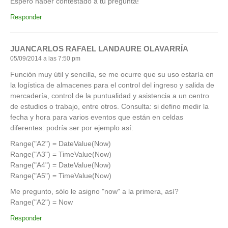
Espero haber contestado a tu pregunta!
Responder
JUANCARLOS RAFAEL LANDAURE OLAVARRÍA
05/09/2014 a las 7:50 pm
Función muy útil y sencilla, se me ocurre que su uso estaría en
la logística de almacenes para el control del ingreso y salida de
mercadería, control de la puntualidad y asistencia a un centro
de estudios o trabajo, entre otros. Consulta: si defino medir la
fecha y hora para varios eventos que están en celdas
diferentes: podría ser por ejemplo así:
Range("A2") = DateValue(Now)
Range("A3") = TimeValue(Now)
Range("A4") = DateValue(Now)
Range("A5") = TimeValue(Now)
Me pregunto, sólo le asigno "now" a la primera, así?
Range("A2") = Now
Responder