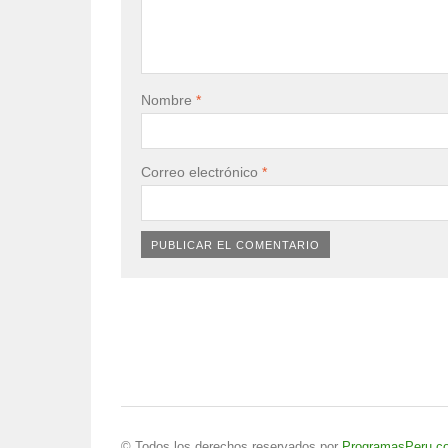
Nombre
*
Correo electrónico
*
© Todos los derechos reservados por
ProgramasPeru.c