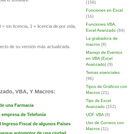
(156)
Funciones en Excel
(16)
Funciones VBA,
 = sin licencia, 1 = licencia de por vida,
Excel Avanzado
(84)
La grabadora de
macros
(8)
ecto de su versión más actualizada.
Manejo de Eventos
en VBA (Excel
Avanzado)
(9)
Temas esenciales
(96)
Tipos de Gráficos con
nzado, VBA, Y Macros:
Macros
(21)
Tips de Excel
 de una Farmacia
Avanzado
(152)
a empresa de Telefonía
UDF VBA
(8)
Uso de Correos con
l Ingreso Fiscal de algunos Países
Macros
(11)
 parque automotor de una ciudad