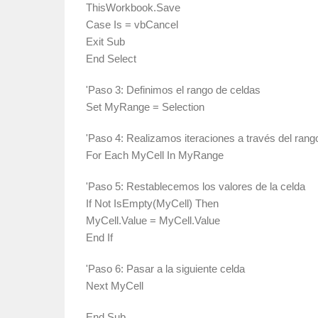
ThisWorkbook.Save
Case Is = vbCancel
Exit Sub
End Select
'Paso 3: Definimos el rango de celdas
Set MyRange = Selection
'Paso 4: Realizamos iteraciones a través del rang
For Each MyCell In MyRange
'Paso 5: Restablecemos los valores de la celda
If Not IsEmpty(MyCell) Then
MyCell.Value = MyCell.Value
End If
'Paso 6: Pasar a la siguiente celda
Next MyCell
End Sub