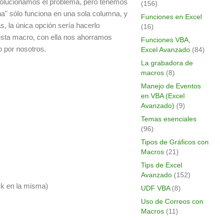
o solucionamos el problema, pero tenemos
(156)
a" sólo funciona en una sola columna, y
Funciones en Excel
s, la única opción sería hacerlo
(16)
 esta macro, con ella nos ahorramos
Funciones VBA,
o por nosotros.
Excel Avanzado
(84)
La grabadora de
macros
(8)
Manejo de Eventos
en VBA (Excel
Avanzado)
(9)
Temas esenciales
(96)
Tipos de Gráficos con
Macros
(21)
Tips de Excel
Avanzado
(152)
ck en la misma)
UDF VBA
(8)
Uso de Correos con
Macros
(11)