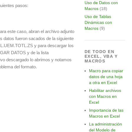
Uso de Datos con
guientes pasos:
Macros
(18)
Uso de Tablas
Dinámicas con
Macros
(9)
ra este caso, abran el archivo adjunto
os datos fueron sacados de la siguiente
r/SL.UEM.TOTL.ZS y para descargar los
DE TODO EN
RGAR DATOS y de la lista
EXCEL, VBA Y
ivo descargado lo abrimos y notamos
MACROS
roblema del formato.
Macro para copiar
datos de una hoja
a otra en Excel
Habilitar archivos
con Macros en
Excel
Importancia de las
Macros en Excel
La administración
del Modelo de