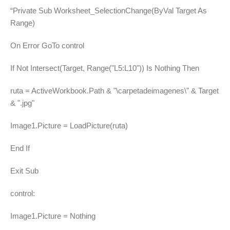
“Private Sub Worksheet_SelectionChange(ByVal Target As
Range)
On Error GoTo control
If Not Intersect(Target, Range("L5:L10")) Is Nothing Then
ruta = ActiveWorkbook.Path & "\carpetadeimagenes\" & Target
& ".jpg"
Image1.Picture = LoadPicture(ruta)
End If
Exit Sub
control:
Image1.Picture = Nothing