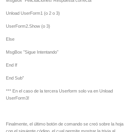
MsgBox "Felicitaciones! Respuesta correcta"
Unload UserForm1 (o 2 o 3)
UserForm2.Show (o 3)
Else
MsgBox "Sigue Intentando"
End If
End Sub”
*** En el caso de la tercera Userform solo va en Unload
UserForm3!
Finalmente, el último botón de comando se creó sobre la hoja
con el siguiente código, el cual permite mostrar la trivia al