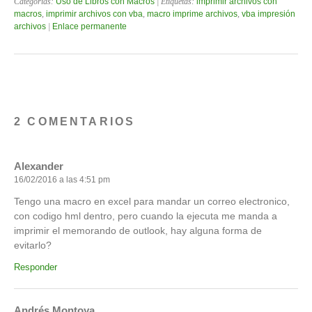
Categorías:
Uso de Libros con Macros
| Etiquetas:
imprimir archivos con
macros
,
imprimir archivos con vba
,
macro imprime archivos
,
vba impresión
archivos
|
Enlace permanente
2 COMENTARIOS
Alexander
16/02/2016 a las 4:51 pm
Tengo una macro en excel para mandar un correo electronico,
con codigo hml dentro, pero cuando la ejecuta me manda a
imprimir el memorando de outlook, hay alguna forma de
evitarlo?
Responder
Andrés Montoya