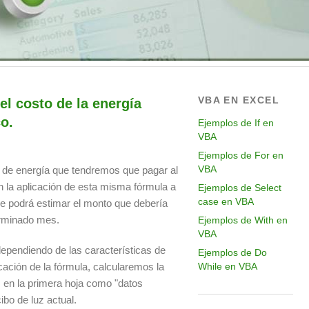
VBA EN EXCEL
el costo de la energía
o.
Ejemplos de If en
VBA
Ejemplos de For en
VBA
o de energía que tendremos que pagar al
n la aplicación de esta misma fórmula a
Ejemplos de Select
case en VBA
 se podrá estimar el monto que debería
erminado mes.
Ejemplos de With en
VBA
ependiendo de las características de
Ejemplos de Do
cación de la fórmula, calcularemos la
While en VBA
s, en la primera hoja como "datos
ibo de luz actual.