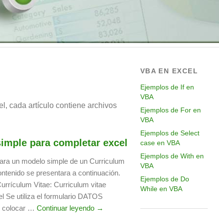
VBA EN EXCEL
Ejemplos de If en
VBA
, cada artículo contiene archivos
Ejemplos de For en
VBA
Ejemplos de Select
simple para completar excel
case en VBA
Ejemplos de With en
tara un modelo simple de un Curriculum
VBA
ontenido se presentara a continuación.
Ejemplos de Do
rrículum Vitae: Curriculum vitae
While en VBA
l Se utiliza el formulario DATOS
 colocar …
Continuar leyendo →