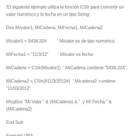
'El siguiente ejemplo utiliza la función CStr para convertir un
valor numérico y la fecha en un tipo String:
Dim Mivalor1, MiCadena, MiFecha1, MiCadena2
Mivalor1 = 5438.324 ' Mivalor es de tipo numérico.
MiFecha1 = "11/3/12" ' Mivalor es fecha
MiCadena = CStr(Mivalor1) ' MiCadena contiene "5438.324".
MiCadena2 = CStr(#11/3/2012#) ' Micadena2 contiene
"11/03/2012"
MsgBox "Mi Valor " & (MiCadena) & " y Mi Fecha " &
(MiCadena2)
End Sub
Formato VBA