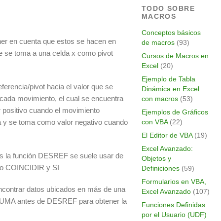
TODO SOBRE
MACROS
Conceptos básicos
ener en cuenta que estos se hacen en
de macros
(93)
que se toma a una celda x como pivot
Cursos de Macros en
Excel
(20)
Ejemplo de Tabla
eferencia/pivot hacia el valor que se
Dinámica en Excel
 cada movimiento, el cual se encuentra
con macros
(53)
r positivo cuando el movimiento
Ejemplos de Gráficos
ha y se toma como valor negativo cuando
con VBA
(22)
El Editor de VBA
(19)
Excel Avanzado:
os la función DESREF se suele usar de
Objetos y
omo COINCIDIR y SI
Definiciones
(59)
Formularios en VBA,
 encontrar datos ubicados en más de una
Excel Avanzado
(107)
 =SUMA antes de DESREF para obtener la
Funciones Definidas
por el Usuario (UDF)