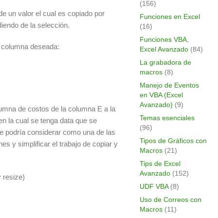
(156)
e un valor el cual es copiado por
Funciones en Excel
iendo de la selección.
(16)
Funciones VBA,
a columna deseada:
Excel Avanzado
(84)
La grabadora de
macros
(8)
Manejo de Eventos
en VBA (Excel
Avanzado)
(9)
olumna de costos de la columna E a la
Temas esenciales
n la cual se tenga data que se
(96)
 podría considerar como una de las
Tipos de Gráficos con
es y simplificar el trabajo de copiar y
Macros
(21)
Tips de Excel
Avanzado
(152)
 resize)
UDF VBA
(8)
Uso de Correos con
Macros
(11)