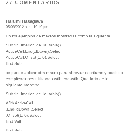
27 COMENTARIOS
Harumi Hasegawa
05/08/2012 a las 10:10 pm
En los ejemplos de macros mostradas como la siguiente:
Sub fin_inferior_de_la_tabla()
ActiveCell.End(xlDown).Select
ActiveCell.Offset(1, 0).Select
End Sub
se puede aplicar otra macro para abreviar escrituras y posibles
complicaciones utilizando with end-with. Quedaría de la
siguiente manera:
Sub fin_inferior_de_la_tabla()
With ActiveCell
.End(xlDown).Select
.Offset(1, 0).Select
End With
End Sub