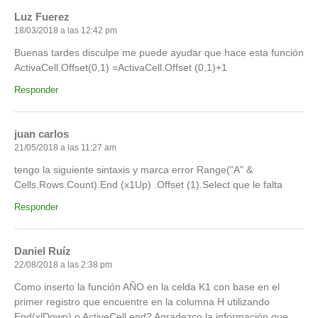
Luz Fuerez
18/03/2018 a las 12:42 pm
Buenas tardes disculpe me puede ayudar que hace esta función
ActivaCell.Offset(0,1) =ActivaCell.Offset (0,1)+1
Responder
juan carlos
21/05/2018 a las 11:27 am
tengo la siguiente sintaxis y marca error Range("A" &
Cells.Rows.Count).End (x1Up) .Offset (1).Select que le falta
Responder
Daniel Ruíz
22/08/2018 a las 2:38 pm
Como inserto la función AÑO en la celda K1 con base en el
primer registro que encuentre en la columna H utilizando
End(xlDown) o ActiveCell.end? Agradezco la información que