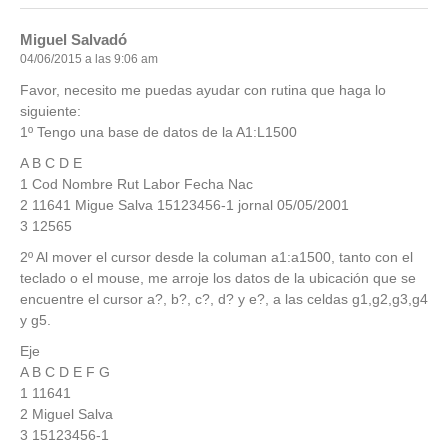
Miguel Salvadó
04/06/2015 a las 9:06 am
Favor, necesito me puedas ayudar con rutina que haga lo
siguiente:
1º Tengo una base de datos de la A1:L1500
A B C D E
1 Cod Nombre Rut Labor Fecha Nac
2 11641 Migue Salva 15123456-1 jornal 05/05/2001
3 12565
2º Al mover el cursor desde la columan a1:a1500, tanto con el
teclado o el mouse, me arroje los datos de la ubicación que se
encuentre el cursor a?, b?, c?, d? y e?, a las celdas g1,g2,g3,g4
y g5.
Eje
A B C D E F G
1 11641
2 Miguel Salva
3 15123456-1