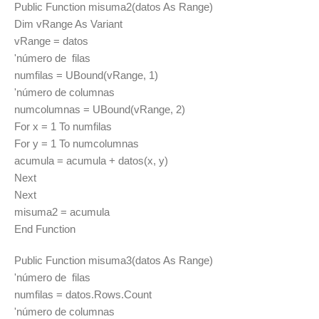
Public Function misuma2(datos As Range)
Dim vRange As Variant
vRange = datos
'número de filas
numfilas = UBound(vRange, 1)
'número de columnas
numcolumnas = UBound(vRange, 2)
For x = 1 To numfilas
For y = 1 To numcolumnas
acumula = acumula + datos(x, y)
Next
Next
misuma2 = acumula
End Function
Public Function misuma3(datos As Range)
'número de filas
numfilas = datos.Rows.Count
'número de columnas