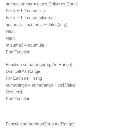
numcolumnas = datos.Columns.Count
For x = 1 To numfilas
For y = 1 To numcolumnas
acumula = acumula + datos(x, y)
Next
Next
misuma3 = acumula
End Function
Function sumarango(rng As Range)
Dim cell As Range
For Each cell In rng
sumarango = sumarango + cell.Value
Next cell
End Function
Function sumarango2(rng As Range)