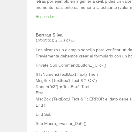
letras por ejemplo en ingeniería civil, pides un valor
momento resistente es menor a la actuante (valor 
Responder
Bertran Silva
19/05/2013 a las 8:07 pm
Les alcanzo un ejemplo sencillo para verificar un da
Previamente debemos crear el formulario con un bot
Private Sub CommandButton1_Click()
If IsNumeric(TextBox1.Text) Then
MsgBox (TextBox1.Text & ": OK")
Range("c3") = TextBox1.Text
Else
MsgBox (TextBox1.Text & " : ERROR el dato debe s
End If
End Sub
Sub Macro_Evaluar_Dato()