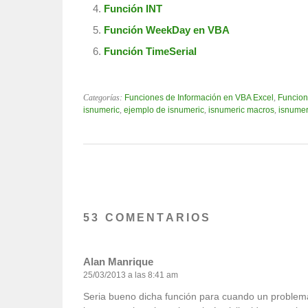
Función INT
Función WeekDay en VBA
Función TimeSerial
Categorías:
Funciones de Información en VBA Excel
,
Funcion
isnumeric
,
ejemplo de isnumeric
,
isnumeric macros
,
isnumer
53 COMENTARIOS
Alan Manrique
25/03/2013 a las 8:41 am
Seria bueno dicha función para cuando un problem