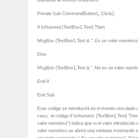
Private Sub CommandButton1_Click()
If IsNumeric(TextBox1.Text) Then
MsgBox (TextBox1.Text & ": Es un valor numérico
Else
MsgBox (TextBox1.Text & " :No es un valor numér
End If
End Sub
Este código se introducirá en el evento vinculad
caso, el código If IsNumeric (TextBox1.Text) The
valor numérico") indica que si el valor introducido
valor numérico se abrirá una ventana mostrando e
siguiente expresión “: Es un valor numérico”. Del