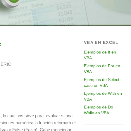
VBA EN EXCEL
c
Ejemplos de If en
VBA
MERIC
Ejemplos de For en
VBA
Ejemplos de Select
case en VBA
Ejemplos de With en
VBA
Ejemplos de Do
While en VBA
, la cual nos sirve para evaluar si una
sión es numérica la función retornará el
el valor False (Falso). Cabe mencionar,