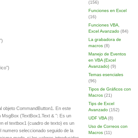
(156)
Funciones en Excel
(16)
Funciones VBA,
Excel Avanzado
(84)
La grabadora de
")
macros
(8)
Manejo de Eventos
en VBA (Excel
Avanzado)
(9)
ico")
Temas esenciales
(96)
Tipos de Gráficos con
Macros
(21)
Tips de Excel
o al objeto CommandButton1. En este
Avanzado
(152)
n MsgBox (TextBox1.Text & ": Es un
UDF VBA
(8)
 en el textbox1 (cuadro de texto) es un
Uso de Correos con
l numero seleccionado seguido de la
Macros
(11)
 mismo modo, si los valores introducidos