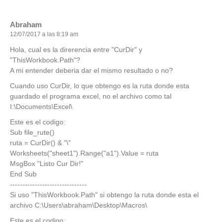
Abraham
12/07/2017 a las 8:19 am
Hola, cual es la direrencia entre "CurDir" y
"ThisWorkbook.Path"?
A mi entender deberia dar el mismo resultado o no?
Cuando uso CurDir, lo que obtengo es la ruta donde esta
guardado el programa excel, no el archivo como tal
I:\Documents\Excel\
Este es el codigo:
Sub file_rute()
ruta = CurDir() & "\"
Worksheets("sheet1").Range("a1").Value = ruta
MsgBox "Listo Cur Dir!"
End Sub
-------------------------------
Si uso "ThisWorkbook.Path" si obtengo la ruta donde esta el
archivo C:\Users\abraham\Desktop\Macros\
Este es el codigo: