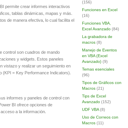
(156)
BI permite crear informes interactivos
Funciones en Excel
áficos, tablas dinámicas, mapas y más.
(16)
s de manera efectiva, lo cual facilita el
Funciones VBA,
Excel Avanzado
(84)
La grabadora de
macros
(8)
Manejo de Eventos
de control son cuadros de mando
en VBA (Excel
izaciones y widgets. Estos paneles
Avanzado)
(9)
n vistazo y realizar un seguimiento en
Temas esenciales
to (KPI = Key Performance Indicators).
(96)
Tipos de Gráficos con
Macros
(21)
Tips de Excel
sus informes y paneles de control con
Avanzado
(152)
 Power BI ofrece opciones de
UDF VBA
(8)
l acceso a la información.
Uso de Correos con
Macros
(11)