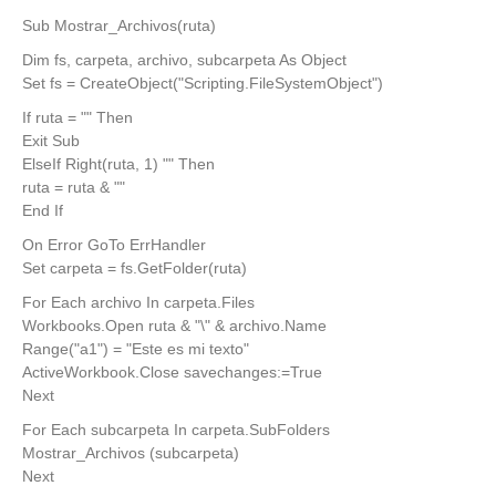
Sub Mostrar_Archivos(ruta)
Dim fs, carpeta, archivo, subcarpeta As Object
Set fs = CreateObject("Scripting.FileSystemObject")
If ruta = "" Then
Exit Sub
ElseIf Right(ruta, 1) "" Then
ruta = ruta & ""
End If
On Error GoTo ErrHandler
Set carpeta = fs.GetFolder(ruta)
For Each archivo In carpeta.Files
Workbooks.Open ruta & "\" & archivo.Name
Range("a1") = "Este es mi texto"
ActiveWorkbook.Close savechanges:=True
Next
For Each subcarpeta In carpeta.SubFolders
Mostrar_Archivos (subcarpeta)
Next