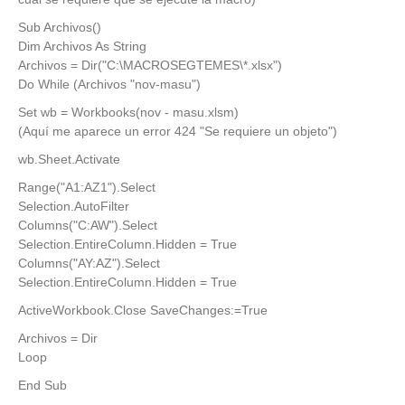
Sub Archivos()
Dim Archivos As String
Archivos = Dir("C:\MACROSEGTEMES\*.xlsx")
Do While (Archivos "nov-masu")
Set wb = Workbooks(nov - masu.xlsm)
(Aquí me aparece un error 424 "Se requiere un objeto")
wb.Sheet.Activate
Range("A1:AZ1").Select
Selection.AutoFilter
Columns("C:AW").Select
Selection.EntireColumn.Hidden = True
Columns("AY:AZ").Select
Selection.EntireColumn.Hidden = True
ActiveWorkbook.Close SaveChanges:=True
Archivos = Dir
Loop
End Sub