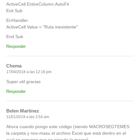
ActiveCell.EntireColumn.AutoFit
Exit Sub
ErrHandler:
ActiveCell.Value = "Ruta inexistente"
End Sub
Responder
Chema
17/04/2018 a las 12:16 pm
Super util gracias
Responder
Belen Martinez
11/01/2019 a las 3:54 am
Ahora cuando pongo este código (siendo MACROSEGTEMES
la carpeta y nov-masu el archivo Excel que está dentro en el
cual se requiere que se ejecute la macro)